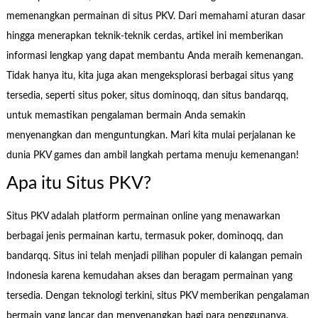
memenangkan permainan di situs PKV. Dari memahami aturan dasar
hingga menerapkan teknik-teknik cerdas, artikel ini memberikan
informasi lengkap yang dapat membantu Anda meraih kemenangan.
Tidak hanya itu, kita juga akan mengeksplorasi berbagai situs yang
tersedia, seperti situs poker, situs dominoqq, dan situs bandarqq,
untuk memastikan pengalaman bermain Anda semakin
menyenangkan dan menguntungkan. Mari kita mulai perjalanan ke
dunia PKV games dan ambil langkah pertama menuju kemenangan!
Apa itu Situs PKV?
Situs PKV adalah platform permainan online yang menawarkan
berbagai jenis permainan kartu, termasuk poker, dominoqq, dan
bandarqq. Situs ini telah menjadi pilihan populer di kalangan pemain
Indonesia karena kemudahan akses dan beragam permainan yang
tersedia. Dengan teknologi terkini, situs PKV memberikan pengalaman
bermain yang lancar dan menyenangkan bagi para penggunanya.