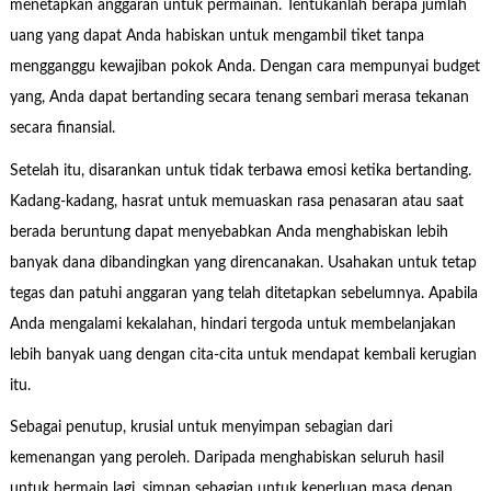
menetapkan anggaran untuk permainan. Tentukanlah berapa jumlah
uang yang dapat Anda habiskan untuk mengambil tiket tanpa
mengganggu kewajiban pokok Anda. Dengan cara mempunyai budget
yang, Anda dapat bertanding secara tenang sembari merasa tekanan
secara finansial.
Setelah itu, disarankan untuk tidak terbawa emosi ketika bertanding.
Kadang-kadang, hasrat untuk memuaskan rasa penasaran atau saat
berada beruntung dapat menyebabkan Anda menghabiskan lebih
banyak dana dibandingkan yang direncanakan. Usahakan untuk tetap
tegas dan patuhi anggaran yang telah ditetapkan sebelumnya. Apabila
Anda mengalami kekalahan, hindari tergoda untuk membelanjakan
lebih banyak uang dengan cita-cita untuk mendapat kembali kerugian
itu.
Sebagai penutup, krusial untuk menyimpan sebagian dari
kemenangan yang peroleh. Daripada menghabiskan seluruh hasil
untuk bermain lagi, simpan sebagian untuk keperluan masa depan.