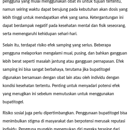
pengguna yang mulai menggunakan obat ini untuk tujuan tertentu,
namun seiring waktu dapat berujung pada kebutuhan akan dosis yang
lebih tinggi untuk mendapatkan efek yang sama. Ketergantungan ini
dapat berdampak negatif pada kesehatan mental dan fisik seseorang,
serta memengaruhi kehidupan sehari-hari.
Selain itu, terdapat risiko efek samping yang serius. Beberapa
pengguna melaporkan mengalami mual, pusing, dan bahkan gangguan
lebih berat seperti masalah jantung atau gangguan pernapasan. Efek
samping ini bisa sangat berbahaya, terutama jika bupatitogel
digunakan bersamaan dengan obat lain atau oleh individu dengan
kondisi kesehatan tertentu. Penting untuk menyadari potensi efek
yang merugikan ini sebelum memutuskan untuk menggunakan
bupatitogel.
Risiko sosial juga perlu dipertimbangkan. Penggunaan bupatitogel bisa
menimbulkan stigma di masyarakat dan berpotensi merusak reputasi
individu. Pengguna mungkin menemukan diri mereka terasing dari