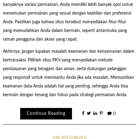
banyaknya variasi permainan, Anda memiliki lebih banyak opsi untuk
menemukan permainan yang sesuai dengan keahlian dan preferensi
Anda. Pastikan juga bahwa situs tersebut menyediakan fitur-fitur
yang memudahkan Anda dalam bermain, seperti antarmuka yang
ramah pengguna dan akses yang cepat.
Akhirnya, jangan lupakan masalah keamanan dan kenyamanan dalam
bertransaksi. Pilihlah situs PKV yang menyediakan metode
pembayaran yang beragam dan aman, serta dukungan pelanggan
yang responsif untuk membantu Anda jika ada masalah. Memastikan
keamanan data Anda adalah hal yang penting, sehingga Anda bisa
bermain dengan tenang dan fokus pada strategi permainan Anda.
Continue Reading
0
UNCATEGORIZED