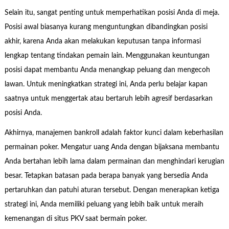
Selain itu, sangat penting untuk memperhatikan posisi Anda di meja.
Posisi awal biasanya kurang menguntungkan dibandingkan posisi
akhir, karena Anda akan melakukan keputusan tanpa informasi
lengkap tentang tindakan pemain lain. Menggunakan keuntungan
posisi dapat membantu Anda menangkap peluang dan mengecoh
lawan. Untuk meningkatkan strategi ini, Anda perlu belajar kapan
saatnya untuk menggertak atau bertaruh lebih agresif berdasarkan
posisi Anda.
Akhirnya, manajemen bankroll adalah faktor kunci dalam keberhasilan
permainan poker. Mengatur uang Anda dengan bijaksana membantu
Anda bertahan lebih lama dalam permainan dan menghindari kerugian
besar. Tetapkan batasan pada berapa banyak yang bersedia Anda
pertaruhkan dan patuhi aturan tersebut. Dengan menerapkan ketiga
strategi ini, Anda memiliki peluang yang lebih baik untuk meraih
kemenangan di situs PKV saat bermain poker.