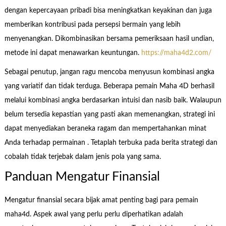
dengan kepercayaan pribadi bisa meningkatkan keyakinan dan juga
memberikan kontribusi pada persepsi bermain yang lebih
menyenangkan. Dikombinasikan bersama pemeriksaan hasil undian,
metode ini dapat menawarkan keuntungan.
https://maha4d2.com/
Sebagai penutup, jangan ragu mencoba menyusun kombinasi angka
yang variatif dan tidak terduga. Beberapa pemain Maha 4D berhasil
melalui kombinasi angka berdasarkan intuisi dan nasib baik. Walaupun
belum tersedia kepastian yang pasti akan memenangkan, strategi ini
dapat menyediakan beraneka ragam dan mempertahankan minat
Anda terhadap permainan . Tetaplah terbuka pada berita strategi dan
cobalah tidak terjebak dalam jenis pola yang sama.
Panduan Mengatur Finansial
Mengatur finansial secara bijak amat penting bagi para pemain
maha4d. Aspek awal yang perlu perlu diperhatikan adalah