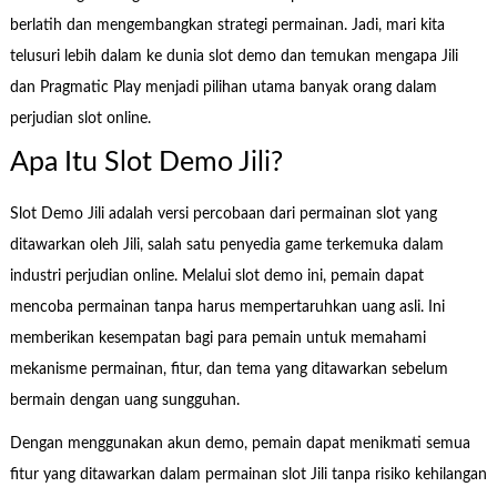
berlatih dan mengembangkan strategi permainan. Jadi, mari kita
telusuri lebih dalam ke dunia slot demo dan temukan mengapa Jili
dan Pragmatic Play menjadi pilihan utama banyak orang dalam
perjudian slot online.
Apa Itu Slot Demo Jili?
Slot Demo Jili adalah versi percobaan dari permainan slot yang
ditawarkan oleh Jili, salah satu penyedia game terkemuka dalam
industri perjudian online. Melalui slot demo ini, pemain dapat
mencoba permainan tanpa harus mempertaruhkan uang asli. Ini
memberikan kesempatan bagi para pemain untuk memahami
mekanisme permainan, fitur, dan tema yang ditawarkan sebelum
bermain dengan uang sungguhan.
Dengan menggunakan akun demo, pemain dapat menikmati semua
fitur yang ditawarkan dalam permainan slot Jili tanpa risiko kehilangan