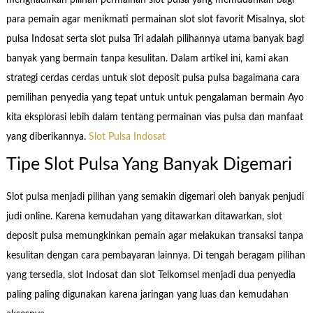
menghadirkan pilihan permainan slot pulsa yang memudahkan bagi
para pemain agar menikmati permainan slot slot favorit Misalnya, slot
pulsa Indosat serta slot pulsa Tri adalah pilihannya utama banyak bagi
banyak yang bermain tanpa kesulitan. Dalam artikel ini, kami akan
strategi cerdas cerdas untuk slot deposit pulsa pulsa bagaimana cara
pemilihan penyedia yang tepat untuk untuk pengalaman bermain Ayo
kita eksplorasi lebih dalam tentang permainan vias pulsa dan manfaat
yang diberikannya.
Slot Pulsa Indosat
Tipe Slot Pulsa Yang Banyak Digemari
Slot pulsa menjadi pilihan yang semakin digemari oleh banyak penjudi
judi online. Karena kemudahan yang ditawarkan ditawarkan, slot
deposit pulsa memungkinkan pemain agar melakukan transaksi tanpa
kesulitan dengan cara pembayaran lainnya. Di tengah beragam pilihan
yang tersedia, slot Indosat dan slot Telkomsel menjadi dua penyedia
paling paling digunakan karena jaringan yang luas dan kemudahan