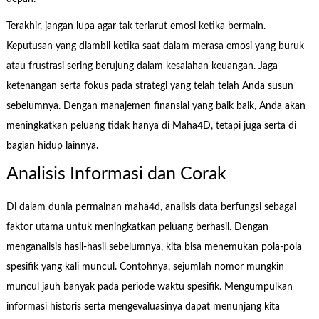
Terakhir, jangan lupa agar tak terlarut emosi ketika bermain.
Keputusan yang diambil ketika saat dalam merasa emosi yang buruk
atau frustrasi sering berujung dalam kesalahan keuangan. Jaga
ketenangan serta fokus pada strategi yang telah telah Anda susun
sebelumnya. Dengan manajemen finansial yang baik baik, Anda akan
meningkatkan peluang tidak hanya di Maha4D, tetapi juga serta di
bagian hidup lainnya.
Analisis Informasi dan Corak
Di dalam dunia permainan maha4d, analisis data berfungsi sebagai
faktor utama untuk meningkatkan peluang berhasil. Dengan
menganalisis hasil-hasil sebelumnya, kita bisa menemukan pola-pola
spesifik yang kali muncul. Contohnya, sejumlah nomor mungkin
muncul jauh banyak pada periode waktu spesifik. Mengumpulkan
informasi historis serta mengevaluasinya dapat menunjang kita