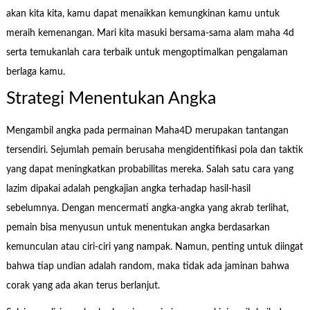
akan kita kita, kamu dapat menaikkan kemungkinan kamu untuk
meraih kemenangan. Mari kita masuki bersama-sama alam maha 4d
serta temukanlah cara terbaik untuk mengoptimalkan pengalaman
berlaga kamu.
Strategi Menentukan Angka
Mengambil angka pada permainan Maha4D merupakan tantangan
tersendiri. Sejumlah pemain berusaha mengidentifikasi pola dan taktik
yang dapat meningkatkan probabilitas mereka. Salah satu cara yang
lazim dipakai adalah pengkajian angka terhadap hasil-hasil
sebelumnya. Dengan mencermati angka-angka yang akrab terlihat,
pemain bisa menyusun untuk menentukan angka berdasarkan
kemunculan atau ciri-ciri yang nampak. Namun, penting untuk diingat
bahwa tiap undian adalah random, maka tidak ada jaminan bahwa
corak yang ada akan terus berlanjut.