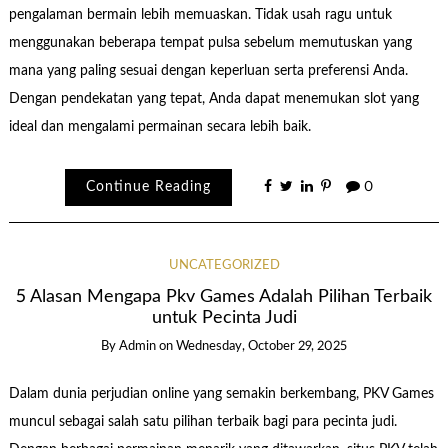
pengalaman bermain lebih memuaskan. Tidak usah ragu untuk
menggunakan beberapa tempat pulsa sebelum memutuskan yang
mana yang paling sesuai dengan keperluan serta preferensi Anda.
Dengan pendekatan yang tepat, Anda dapat menemukan slot yang
ideal dan mengalami permainan secara lebih baik.
Continue Reading
0
UNCATEGORIZED
5 Alasan Mengapa Pkv Games Adalah Pilihan Terbaik
untuk Pecinta Judi
By
Admin
on
Wednesday, October 29, 2025
Dalam dunia perjudian online yang semakin berkembang, PKV Games
muncul sebagai salah satu pilihan terbaik bagi para pecinta judi.