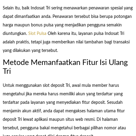
Selain itu, baik Indosat Tri sering menawarkan penawaran spesial yang
dapat dimanfaatkan anda. Penawaran tersebut bisa berupa potongan
harga maupun bonus pulsa yang menjadikan pengguna semakin
diuntungkan.
Slot Pulsa
Oleh karena itu, layanan pulsa Indosat Tri
adalah praktis, tetapi juga memberikan nilai tambahan bagi transaksi
yang dilakukan yang tersebut.
Metode Memanfaatkan Fitur Isi Ulang
Tri
Untuk menggunakan slot deposit Tri, awal mula member harus
mengetahui jika mereka harus memiliki akun yang terdaftar yang
terdaftar pada layanan yang menyediakan fitur deposit. Sesudah
menjamin akun aktif, anda dapat mengakses halaman utama fitur
deposit Tri lewat aplikasi maupun situs web resmi. Di halaman
tersebut, pengguna bakal mengetahui berbagai pilihan nomor atau