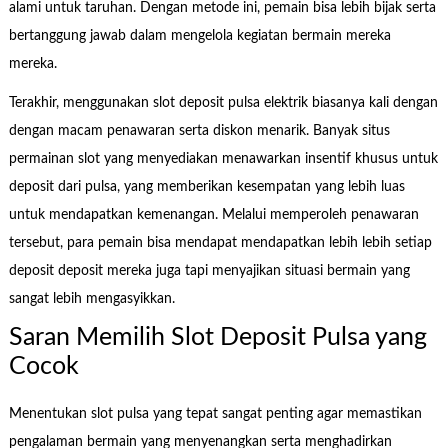
alami untuk taruhan. Dengan metode ini, pemain bisa lebih bijak serta
bertanggung jawab dalam mengelola kegiatan bermain mereka
mereka.
Terakhir, menggunakan slot deposit pulsa elektrik biasanya kali dengan
dengan macam penawaran serta diskon menarik. Banyak situs
permainan slot yang menyediakan menawarkan insentif khusus untuk
deposit dari pulsa, yang memberikan kesempatan yang lebih luas
untuk mendapatkan kemenangan. Melalui memperoleh penawaran
tersebut, para pemain bisa mendapat mendapatkan lebih lebih setiap
deposit deposit mereka juga tapi menyajikan situasi bermain yang
sangat lebih mengasyikkan.
Saran Memilih Slot Deposit Pulsa yang
Cocok
Menentukan slot pulsa yang tepat sangat penting agar memastikan
pengalaman bermain yang menyenangkan serta menghadirkan