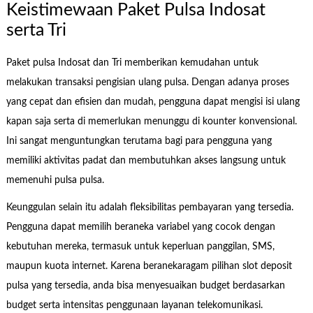
Keistimewaan Paket Pulsa Indosat
serta Tri
Paket pulsa Indosat dan Tri memberikan kemudahan untuk
melakukan transaksi pengisian ulang pulsa. Dengan adanya proses
yang cepat dan efisien dan mudah, pengguna dapat mengisi isi ulang
kapan saja serta di memerlukan menunggu di kounter konvensional.
Ini sangat menguntungkan terutama bagi para pengguna yang
memiliki aktivitas padat dan membutuhkan akses langsung untuk
memenuhi pulsa pulsa.
Keunggulan selain itu adalah fleksibilitas pembayaran yang tersedia.
Pengguna dapat memilih beraneka variabel yang cocok dengan
kebutuhan mereka, termasuk untuk keperluan panggilan, SMS,
maupun kuota internet. Karena beranekaragam pilihan slot deposit
pulsa yang tersedia, anda bisa menyesuaikan budget berdasarkan
budget serta intensitas penggunaan layanan telekomunikasi.