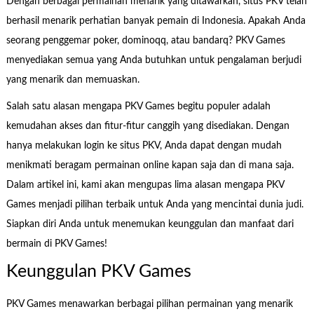
Dengan berbagai permainan menarik yang ditawarkan, situs PKV telah
berhasil menarik perhatian banyak pemain di Indonesia. Apakah Anda
seorang penggemar poker, dominoqq, atau bandarq? PKV Games
menyediakan semua yang Anda butuhkan untuk pengalaman berjudi
yang menarik dan memuaskan.
Salah satu alasan mengapa PKV Games begitu populer adalah
kemudahan akses dan fitur-fitur canggih yang disediakan. Dengan
hanya melakukan login ke situs PKV, Anda dapat dengan mudah
menikmati beragam permainan online kapan saja dan di mana saja.
Dalam artikel ini, kami akan mengupas lima alasan mengapa PKV
Games menjadi pilihan terbaik untuk Anda yang mencintai dunia judi.
Siapkan diri Anda untuk menemukan keunggulan dan manfaat dari
bermain di PKV Games!
Keunggulan PKV Games
PKV Games menawarkan berbagai pilihan permainan yang menarik