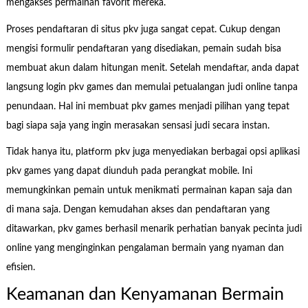
mengakses permainan favorit mereka.
Proses pendaftaran di situs pkv juga sangat cepat. Cukup dengan
mengisi formulir pendaftaran yang disediakan, pemain sudah bisa
membuat akun dalam hitungan menit. Setelah mendaftar, anda dapat
langsung login pkv games dan memulai petualangan judi online tanpa
penundaan. Hal ini membuat pkv games menjadi pilihan yang tepat
bagi siapa saja yang ingin merasakan sensasi judi secara instan.
Tidak hanya itu, platform pkv juga menyediakan berbagai opsi aplikasi
pkv games yang dapat diunduh pada perangkat mobile. Ini
memungkinkan pemain untuk menikmati permainan kapan saja dan
di mana saja. Dengan kemudahan akses dan pendaftaran yang
ditawarkan, pkv games berhasil menarik perhatian banyak pecinta judi
online yang menginginkan pengalaman bermain yang nyaman dan
efisien.
Keamanan dan Kenyamanan Bermain