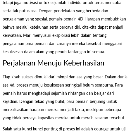
tetapi juga motivasi untuk sejumlah individu untuk terus mencoba
serta tak putus asa. Dengan pendekatan yang berbeda dan
pengalaman yang spesial, pemain-pemain 4D Harapan membuktikan
bahwa melalui ketekunan serta percaya diri, cita-cita dapat menjadi
kenyataan. Mari menyusuri eksplorasi lebih dalam tentang
pengalaman para pemain dan caranya mereka tersebut menggapai
kesuksesan dalam alam yang penuh tantangan ini semua.
Perjalanan Menuju Keberhasilan
Tiap kisah sukses dimulai dari mimpi dan asa yang besar. Dalam dunia
asa 4d, proses menuju kesuksesan seringkali belum sempurna. Para
pemain harus menghadapi sejumlah rintangan dan belajar dari
kejadian. Dengan tekad yang bulat, para pemain berjuang untuk
merealisasikan harapan mereka menjadi fakta, meskipun beberapa
yang tidak percaya kapasitas mereka untuk meraih sasaran tersebut.
Salah satu kunci kunci penting di proses ini adalah courage untuk uji