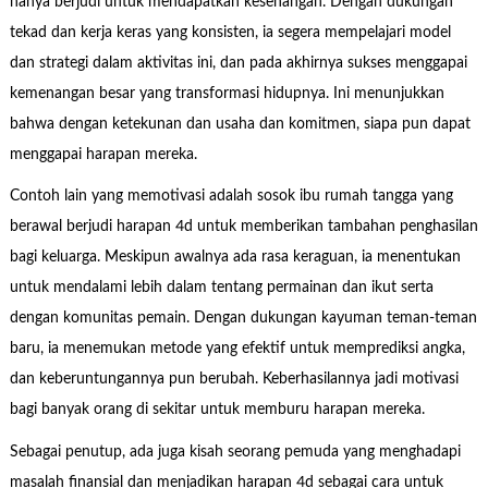
hanya berjudi untuk mendapatkan kesenangan. Dengan dukungan
tekad dan kerja keras yang konsisten, ia segera mempelajari model
dan strategi dalam aktivitas ini, dan pada akhirnya sukses menggapai
kemenangan besar yang transformasi hidupnya. Ini menunjukkan
bahwa dengan ketekunan dan usaha dan komitmen, siapa pun dapat
menggapai harapan mereka.
Contoh lain yang memotivasi adalah sosok ibu rumah tangga yang
berawal berjudi harapan 4d untuk memberikan tambahan penghasilan
bagi keluarga. Meskipun awalnya ada rasa keraguan, ia menentukan
untuk mendalami lebih dalam tentang permainan dan ikut serta
dengan komunitas pemain. Dengan dukungan kayuman teman-teman
baru, ia menemukan metode yang efektif untuk memprediksi angka,
dan keberuntungannya pun berubah. Keberhasilannya jadi motivasi
bagi banyak orang di sekitar untuk memburu harapan mereka.
Sebagai penutup, ada juga kisah seorang pemuda yang menghadapi
masalah finansial dan menjadikan harapan 4d sebagai cara untuk