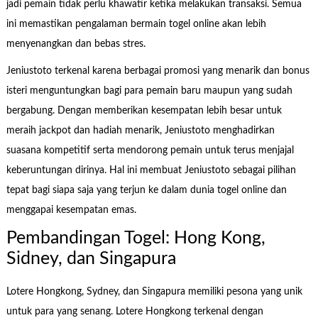
jadi pemain tidak perlu khawatir ketika melakukan transaksi. Semua
ini memastikan pengalaman bermain togel online akan lebih
menyenangkan dan bebas stres.
Jeniustoto terkenal karena berbagai promosi yang menarik dan bonus
isteri menguntungkan bagi para pemain baru maupun yang sudah
bergabung. Dengan memberikan kesempatan lebih besar untuk
meraih jackpot dan hadiah menarik, Jeniustoto menghadirkan
suasana kompetitif serta mendorong pemain untuk terus menjajal
keberuntungan dirinya. Hal ini membuat Jeniustoto sebagai pilihan
tepat bagi siapa saja yang terjun ke dalam dunia togel online dan
menggapai kesempatan emas.
Pembandingan Togel: Hong Kong,
Sidney, dan Singapura
Lotere Hongkong, Sydney, dan Singapura memiliki pesona yang unik
untuk para yang senang. Lotere Hongkong terkenal dengan