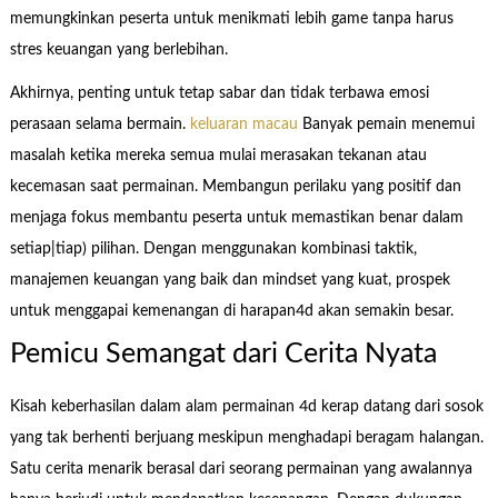
memungkinkan peserta untuk menikmati lebih game tanpa harus
stres keuangan yang berlebihan.
Akhirnya, penting untuk tetap sabar dan tidak terbawa emosi
perasaan selama bermain.
keluaran macau
Banyak pemain menemui
masalah ketika mereka semua mulai merasakan tekanan atau
kecemasan saat permainan. Membangun perilaku yang positif dan
menjaga fokus membantu peserta untuk memastikan benar dalam
setiap|tiap) pilihan. Dengan menggunakan kombinasi taktik,
manajemen keuangan yang baik dan mindset yang kuat, prospek
untuk menggapai kemenangan di harapan4d akan semakin besar.
Pemicu Semangat dari Cerita Nyata
Kisah keberhasilan dalam alam permainan 4d kerap datang dari sosok
yang tak berhenti berjuang meskipun menghadapi beragam halangan.
Satu cerita menarik berasal dari seorang permainan yang awalannya