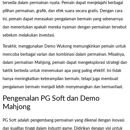
tersedia dalam permainan nyata. Pemain dapat menjelajahi berbagai
pilihan permainan, grafik, dan efek suara secara gratis. Dengan cara
ini, pemain dapat merasakan pengalaman bermain yang sebenarnya
dan menentukan apakah mereka nyaman dengan permainan tersebut
sebelum melakukan investasi.
Terakhir, menggunakan Demo Wukong memungkinkan pemain untuk
mencoba berbagai varian dan kombinasi dalam permainan. Misalnya,
dalam permainan Mahjong, pemain dapat mengeksplorasi strategi dan
taktik berbeda untuk menemukan apa yang paling efektif. Ini tidak
hanya meningkatkan keterampilan bermain, tetapi juga membuat
pengalaman bermain menjadi lebih menyenangkan dan bermanfaat.
Pengenalan PG Soft dan Demo
Mahjong
PG Soft adalah pengembang permainan yang dikenal dengan inovasi
dan kualitas tinggi dalam industri game. Didirikan dengan visi untuk