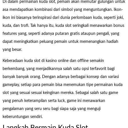
Di dalam permainan kuda slot, pemain akan memutar gulungan untuk
asa mendapatkan kombinasi dari simbol yang menguntungkan. Ikon-
ikon ini biasanya terinspirasi dari dunia perlombaan kuda, seperti joki,
kuda, dan trofi. Tak hanya itu, kuda slot seringkali menawarkan bonus
features yang, seperti adanya putaran gratis ataupun pengali, yang
dapat meningkatkan peluang pemain untuk memenangkan hadiah
yang besar.
Keberadaan kuda slot di kasino online dan offline semakin
berkembang, yang menjadikannya salah satu opsi terfavorit bagi
banyak banyak orang. Dengan adanya berbagai konsep dan variasi
gameplay, setiap para pemain bisa menemukan tipe permainan kuda
slot yang sesuai sesuai keinginan mereka. Sebagai salah satu game
yang penuh keterampilan serta luck, game ini menawarkan
pengalaman yang seru seru bagi siapa saja yang menguji
keberuntungan sendiri.
Langkah Bermain Kuda Slot