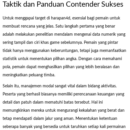
Taktik dan Panduan Contender Sukses
Untuk menggapai target di harapan4d, esensial bagi pemain untuk
membuat rencana yang jelas. Satu langkah pertama yang benar
adalah melakukan penelitian mendalam mengenai data numerik yang
sering tampil dan ciri khas game sebelumnya. Pemain yang pintar
tidak hanya menggunakan keberuntungan, tetapi juga memanfaatkan
statistik untuk menentukan pilihan angka. Dengan cara memahami
pola, pemain dapat menghasilkan pilihan yang lebih beralasan dan
meningkatkan peluang timba.
Selain itu, manajemen modal sangat vital dalam bidang aktivitas.
Peserta yang berhasil biasanya memiliki perencanaan keuangan yang
detail dan patuh dalam mematuhi batas tersebut. Hal ini
memungkinkan mereka untuk mengurangi kekalahan yang berat dan
tetap mendapati dalam jalur yang aman. Menentukan ketentuan
seberapa banyak yang bersedia untuk taruhkan setiap kali permainan