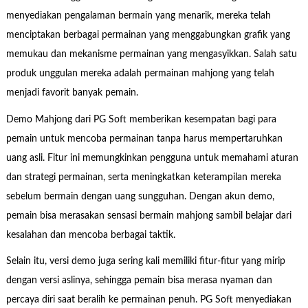
menyediakan pengalaman bermain yang menarik, mereka telah
menciptakan berbagai permainan yang menggabungkan grafik yang
memukau dan mekanisme permainan yang mengasyikkan. Salah satu
produk unggulan mereka adalah permainan mahjong yang telah
menjadi favorit banyak pemain.
Demo Mahjong dari PG Soft memberikan kesempatan bagi para
pemain untuk mencoba permainan tanpa harus mempertaruhkan
uang asli. Fitur ini memungkinkan pengguna untuk memahami aturan
dan strategi permainan, serta meningkatkan keterampilan mereka
sebelum bermain dengan uang sungguhan. Dengan akun demo,
pemain bisa merasakan sensasi bermain mahjong sambil belajar dari
kesalahan dan mencoba berbagai taktik.
Selain itu, versi demo juga sering kali memiliki fitur-fitur yang mirip
dengan versi aslinya, sehingga pemain bisa merasa nyaman dan
percaya diri saat beralih ke permainan penuh. PG Soft menyediakan