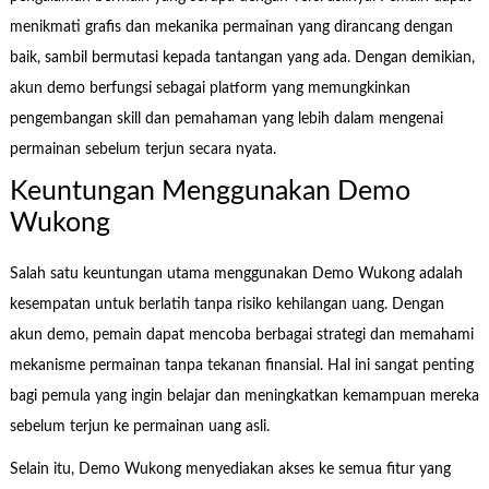
menikmati grafis dan mekanika permainan yang dirancang dengan
baik, sambil bermutasi kepada tantangan yang ada. Dengan demikian,
akun demo berfungsi sebagai platform yang memungkinkan
pengembangan skill dan pemahaman yang lebih dalam mengenai
permainan sebelum terjun secara nyata.
Keuntungan Menggunakan Demo
Wukong
Salah satu keuntungan utama menggunakan Demo Wukong adalah
kesempatan untuk berlatih tanpa risiko kehilangan uang. Dengan
akun demo, pemain dapat mencoba berbagai strategi dan memahami
mekanisme permainan tanpa tekanan finansial. Hal ini sangat penting
bagi pemula yang ingin belajar dan meningkatkan kemampuan mereka
sebelum terjun ke permainan uang asli.
Selain itu, Demo Wukong menyediakan akses ke semua fitur yang