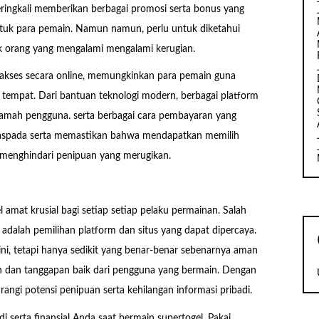
eringkali memberikan berbagai promosi serta bonus yang
ntuk para pemain. Namun namun, perlu untuk diketahui
yak orang yang mengalami mengalami kerugian.
i diakses secara online, memungkinkan para pemain guna
 tempat. Dari bantuan teknologi modern, berbagai platform
amah pengguna. serta berbagai cara pembayaran yang
waspada serta memastikan bahwa mendapatkan memilih
 menghindari penipuan yang merugikan.
mat krusial bagi setiap setiap pelaku permainan. Salah
 adalah pemilihan platform dan situs yang dapat dipercaya.
i, tetapi hanya sedikit yang benar-benar sebenarnya aman
 sah dan tanggapan baik dari pengguna yang bermain. Dengan
angi potensi penipuan serta kehilangan informasi pribadi.
di serta finansial Anda saat bermain supertogel. Pakai