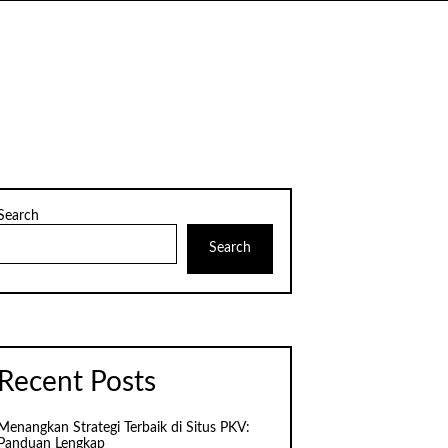
Search
Search
Recent Posts
Menangkan Strategi Terbaik di Situs PKV:
Panduan Lengkap