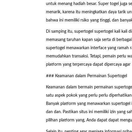
untuk menang hadiah besar. Super togel juga s
menarik, karena itu meningkatkan daya tarik u
bahwa ini memiliki rsiko yang tinggi, dan ban
Di samping itu, supertogel supertogel kali kal
memasang taruhan kapan saja serta di berbagai
supertogel menawarkan interface yang ramah r
memudahkan transaksi. Tetapi, pemain perlu 
platform yang terpercaya dapat dipercaya agar
### Keamanan dalam Permainan Supertogel
Keamanan dalam bermain permainan supertogel a
satu aspek pokok yang perlu perlu diperhatikan
Banyak platform yang menawarkan supertogel in
dan dan. Pastikan situs ini memiliki izin yang
pilihan platform yang, Anda dapat dapat mengur
Selain itu, penting agar menjaga informasi priba