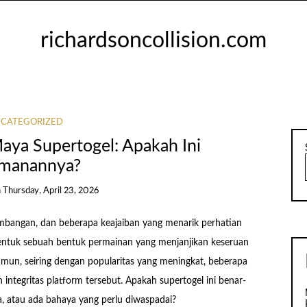
richardsoncollision.com
CATEGORIZED
aya Supertogel: Apakah Ini
manannya?
n
Thursday, April 23, 2026
mbangan, dan beberapa keajaiban yang menarik perhatian
 bentuk sebuah bentuk permainan yang menjanjikan keseruan
amun, seiring dengan popularitas yang meningkat, beberapa
ntegritas platform tersebut. Apakah supertogel ini benar-
 atau ada bahaya yang perlu diwaspadai?