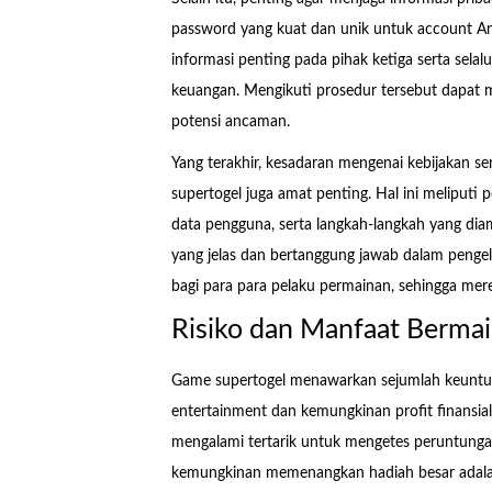
password yang kuat dan unik untuk account Anda,
informasi penting pada pihak ketiga serta selalu
keuangan. Mengikuti prosedur tersebut dapa
potensi ancaman.
Yang terakhir, kesadaran mengenai kebijakan se
supertogel juga amat penting. Hal ini meliput
data pengguna, serta langkah-langkah yang diam
yang jelas dan bertanggung jawab dalam pen
bagi para para pelaku permainan, sehingga mer
Risiko dan Manfaat Berma
Game supertogel menawarkan sejumlah keuntun
entertainment dan kemungkinan profit finansia
mengalami tertarik untuk mengetes peruntunga
kemungkinan memenangkan hadiah besar adalah