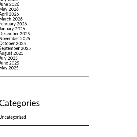
June 2026
May 2026
April 2026
March 2026
February 2026
January 2026
December 2025
November 2025
October 2025
September 2025
August 2025
July 2025
June 2025
May 2025
Categories
Uncategorized