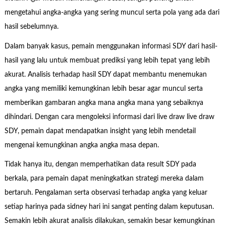
mengetahui angka-angka yang sering muncul serta pola yang ada dari
hasil sebelumnya.
Dalam banyak kasus, pemain menggunakan informasi SDY dari hasil-
hasil yang lalu untuk membuat prediksi yang lebih tepat yang lebih
akurat. Analisis terhadap hasil SDY dapat membantu menemukan
angka yang memiliki kemungkinan lebih besar agar muncul serta
memberikan gambaran angka mana angka mana yang sebaiknya
dihindari. Dengan cara mengoleksi informasi dari live draw live draw
SDY, pemain dapat mendapatkan insight yang lebih mendetail
mengenai kemungkinan angka angka masa depan.
Tidak hanya itu, dengan memperhatikan data result SDY pada
berkala, para pemain dapat meningkatkan strategi mereka dalam
bertaruh. Pengalaman serta observasi terhadap angka yang keluar
setiap harinya pada sidney hari ini sangat penting dalam keputusan.
Semakin lebih akurat analisis dilakukan, semakin besar kemungkinan