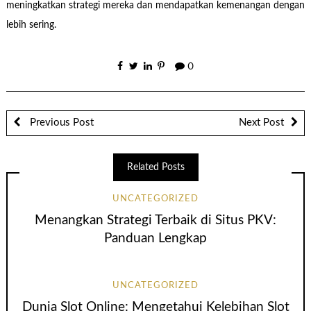
meningkatkan strategi mereka dan mendapatkan kemenangan dengan
lebih sering.
0
Previous Post
Next Post
Related Posts
UNCATEGORIZED
Menangkan Strategi Terbaik di Situs PKV:
Panduan Lengkap
UNCATEGORIZED
Dunia Slot Online: Mengetahui Kelebihan Slot