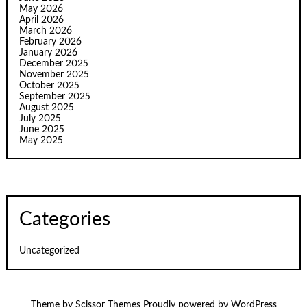
May 2026
April 2026
March 2026
February 2026
January 2026
December 2025
November 2025
October 2025
September 2025
August 2025
July 2025
June 2025
May 2025
Categories
Uncategorized
Theme by
Scissor Themes
Proudly powered by
WordPress