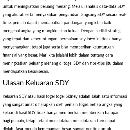
untuk meningkatkan peluang menang. Melalui analisis data-data SDY
yang akurat serta menyaksikan pengundian langsung SDY secara real-
time, pemain dapat mendapatkan pandangan yang lebih baik
mengenai angka yang mungkin akan keluar. Dengan sedikit strategi
yang tepat dan keberuntungan, permainan sdy lotto ini tidak hanya
menyenangkan, tetapi juga serta bisa memberikan keuntungan
finansial yang besar. Mari kita jelajahi lebih dalam tentang cara
meningkatkan peluang menang di togel SDY dan tips-tips jitu dalam
mendapatkan kesuksesan.
Ulasan Keluaran SDY
Keluaran SDY atau hasil togel togel Sidney adalah salah satu informasi
yang sangat amat diharapkan oleh pemain togel. Setiap angka yang
keluar di hasil SDY tidak hanya memberikan memberikan harapan
bagi pemain, tetapi tetapi menciptakan menciptakan tren dapat
diolah. Agar meraih kemenangan besar, sangat penting untuk