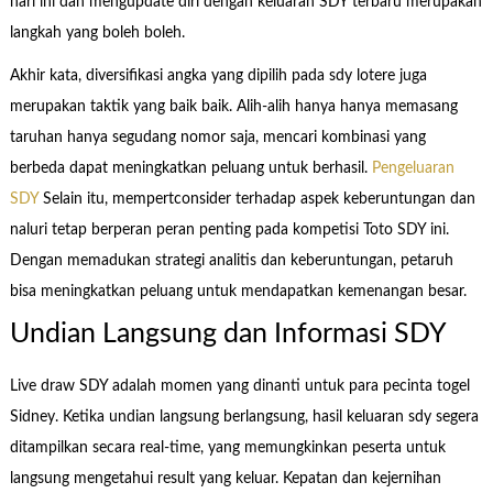
hari ini dan mengupdate diri dengan keluaran SDY terbaru merupakan
langkah yang boleh boleh.
Akhir kata, diversifikasi angka yang dipilih pada sdy lotere juga
merupakan taktik yang baik baik. Alih-alih hanya hanya memasang
taruhan hanya segudang nomor saja, mencari kombinasi yang
berbeda dapat meningkatkan peluang untuk berhasil.
Pengeluaran
SDY
Selain itu, mempertconsider terhadap aspek keberuntungan dan
naluri tetap berperan peran penting pada kompetisi Toto SDY ini.
Dengan memadukan strategi analitis dan keberuntungan, petaruh
bisa meningkatkan peluang untuk mendapatkan kemenangan besar.
Undian Langsung dan Informasi SDY
Live draw SDY adalah momen yang dinanti untuk para pecinta togel
Sidney. Ketika undian langsung berlangsung, hasil keluaran sdy segera
ditampilkan secara real-time, yang memungkinkan peserta untuk
langsung mengetahui result yang keluar. Kepatan dan kejernihan