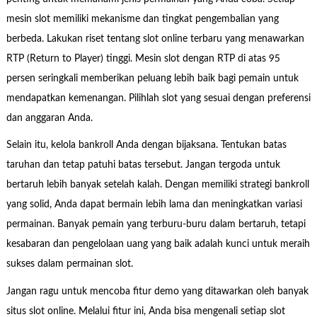
mesin slot memiliki mekanisme dan tingkat pengembalian yang
berbeda. Lakukan riset tentang slot online terbaru yang menawarkan
RTP (Return to Player) tinggi. Mesin slot dengan RTP di atas 95
persen seringkali memberikan peluang lebih baik bagi pemain untuk
mendapatkan kemenangan. Pilihlah slot yang sesuai dengan preferensi
dan anggaran Anda.
Selain itu, kelola bankroll Anda dengan bijaksana. Tentukan batas
taruhan dan tetap patuhi batas tersebut. Jangan tergoda untuk
bertaruh lebih banyak setelah kalah. Dengan memiliki strategi bankroll
yang solid, Anda dapat bermain lebih lama dan meningkatkan variasi
permainan. Banyak pemain yang terburu-buru dalam bertaruh, tetapi
kesabaran dan pengelolaan uang yang baik adalah kunci untuk meraih
sukses dalam permainan slot.
Jangan ragu untuk mencoba fitur demo yang ditawarkan oleh banyak
situs slot online. Melalui fitur ini, Anda bisa mengenali setiap slot