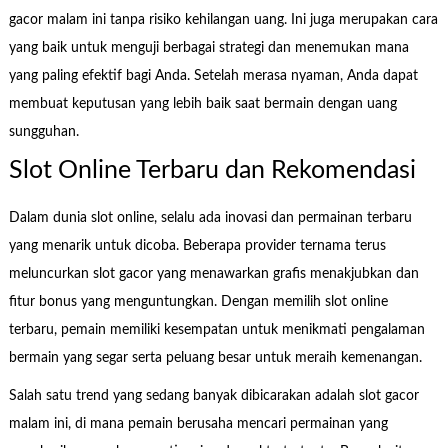
gacor malam ini tanpa risiko kehilangan uang. Ini juga merupakan cara
yang baik untuk menguji berbagai strategi dan menemukan mana
yang paling efektif bagi Anda. Setelah merasa nyaman, Anda dapat
membuat keputusan yang lebih baik saat bermain dengan uang
sungguhan.
Slot Online Terbaru dan Rekomendasi
Dalam dunia slot online, selalu ada inovasi dan permainan terbaru
yang menarik untuk dicoba. Beberapa provider ternama terus
meluncurkan slot gacor yang menawarkan grafis menakjubkan dan
fitur bonus yang menguntungkan. Dengan memilih slot online
terbaru, pemain memiliki kesempatan untuk menikmati pengalaman
bermain yang segar serta peluang besar untuk meraih kemenangan.
Salah satu trend yang sedang banyak dibicarakan adalah slot gacor
malam ini, di mana pemain berusaha mencari permainan yang