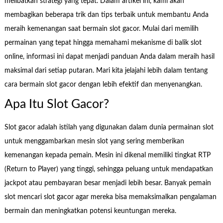
melibatkan strategi yang tepat. Dalam artikel ini, kami akan
membagikan beberapa trik dan tips terbaik untuk membantu Anda
meraih kemenangan saat bermain slot gacor. Mulai dari memilih
permainan yang tepat hingga memahami mekanisme di balik slot
online, informasi ini dapat menjadi panduan Anda dalam meraih hasil
maksimal dari setiap putaran. Mari kita jelajahi lebih dalam tentang
cara bermain slot gacor dengan lebih efektif dan menyenangkan.
Apa Itu Slot Gacor?
Slot gacor adalah istilah yang digunakan dalam dunia permainan slot
untuk menggambarkan mesin slot yang sering memberikan
kemenangan kepada pemain. Mesin ini dikenal memiliki tingkat RTP
(Return to Player) yang tinggi, sehingga peluang untuk mendapatkan
jackpot atau pembayaran besar menjadi lebih besar. Banyak pemain
slot mencari slot gacor agar mereka bisa memaksimalkan pengalaman
bermain dan meningkatkan potensi keuntungan mereka.