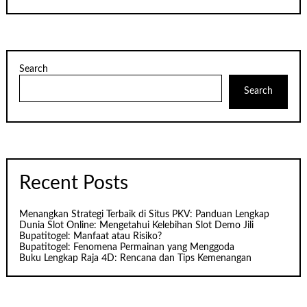
Search
Search
Recent Posts
Menangkan Strategi Terbaik di Situs PKV: Panduan Lengkap
Dunia Slot Online: Mengetahui Kelebihan Slot Demo Jili
Bupatitogel: Manfaat atau Risiko?
Bupatitogel: Fenomena Permainan yang Menggoda
Buku Lengkap Raja 4D: Rencana dan Tips Kemenangan