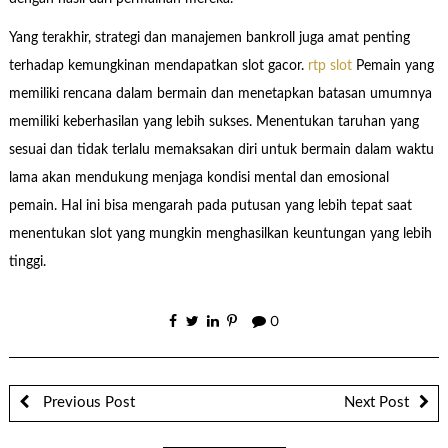
Yang terakhir, strategi dan manajemen bankroll juga amat penting
terhadap kemungkinan mendapatkan slot gacor.
rtp slot
Pemain yang
memiliki rencana dalam bermain dan menetapkan batasan umumnya
memiliki keberhasilan yang lebih sukses. Menentukan taruhan yang
sesuai dan tidak terlalu memaksakan diri untuk bermain dalam waktu
lama akan mendukung menjaga kondisi mental dan emosional
pemain. Hal ini bisa mengarah pada putusan yang lebih tepat saat
menentukan slot yang mungkin menghasilkan keuntungan yang lebih
tinggi.
0
Previous Post
Next Post