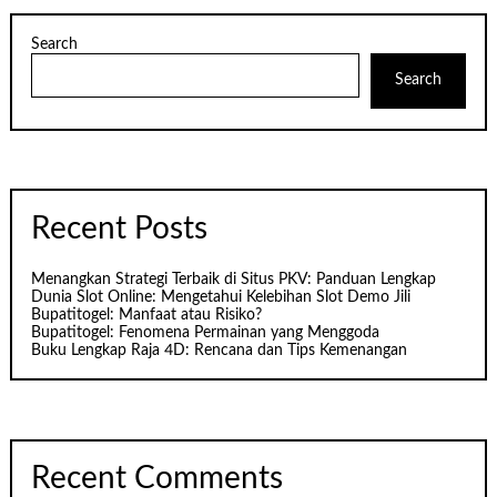
Search
Search
Recent Posts
Menangkan Strategi Terbaik di Situs PKV: Panduan Lengkap
Dunia Slot Online: Mengetahui Kelebihan Slot Demo Jili
Bupatitogel: Manfaat atau Risiko?
Bupatitogel: Fenomena Permainan yang Menggoda
Buku Lengkap Raja 4D: Rencana dan Tips Kemenangan
Recent Comments