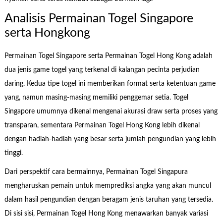
Analisis Permainan Togel Singapore
serta Hongkong
Permainan Togel Singapore serta Permainan Togel Hong Kong adalah
dua jenis game togel yang terkenal di kalangan pecinta perjudian
daring. Kedua tipe togel ini memberikan format serta ketentuan game
yang, namun masing-masing memiliki penggemar setia. Togel
Singapore umumnya dikenal mengenai akurasi draw serta proses yang
transparan, sementara Permainan Togel Hong Kong lebih dikenal
dengan hadiah-hadiah yang besar serta jumlah pengundian yang lebih
tinggi.
Dari perspektif cara bermainnya, Permainan Togel Singapura
mengharuskan pemain untuk memprediksi angka yang akan muncul
dalam hasil pengundian dengan beragam jenis taruhan yang tersedia.
Di sisi sisi, Permainan Togel Hong Kong menawarkan banyak variasi