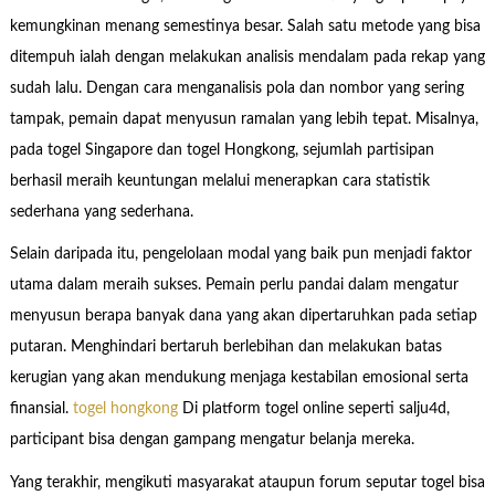
kemungkinan menang semestinya besar. Salah satu metode yang bisa
ditempuh ialah dengan melakukan analisis mendalam pada rekap yang
sudah lalu. Dengan cara menganalisis pola dan nombor yang sering
tampak, pemain dapat menyusun ramalan yang lebih tepat. Misalnya,
pada togel Singapore dan togel Hongkong, sejumlah partisipan
berhasil meraih keuntungan melalui menerapkan cara statistik
sederhana yang sederhana.
Selain daripada itu, pengelolaan modal yang baik pun menjadi faktor
utama dalam meraih sukses. Pemain perlu pandai dalam mengatur
menyusun berapa banyak dana yang akan dipertaruhkan pada setiap
putaran. Menghindari bertaruh berlebihan dan melakukan batas
kerugian yang akan mendukung menjaga kestabilan emosional serta
finansial.
togel hongkong
Di platform togel online seperti salju4d,
participant bisa dengan gampang mengatur belanja mereka.
Yang terakhir, mengikuti masyarakat ataupun forum seputar togel bisa