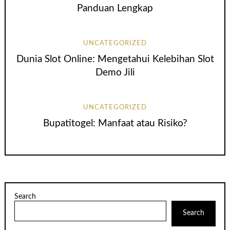
Panduan Lengkap
UNCATEGORIZED
Dunia Slot Online: Mengetahui Kelebihan Slot
Demo Jili
UNCATEGORIZED
Bupatitogel: Manfaat atau Risiko?
Search
Search