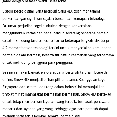
game dengan batasan waktu serta lokasi.
Sistem lotere digital, yang meliputi Salju 4D, telah mengalami
perkembangan signifikan sejalan bersamaan kemajuan teknologi.
Dulunya, perjudian togel dilakukan dengan konvensional
menggunakan kertas dan pena, namun sekarang beberapa pemain
dapat memasang taruhan cuma hanya beberapa langkah klik. Salju
4D memanfaatkan teknologi terkini untuk menyediakan kemudahan
bermain dalam bermain, beserta fitur-fitur keamanan yang terpercaya
untuk melindungi pengguna para pengguna.
Seiring semakin banyaknya orang yang bertaruh taruhan lotere di
online, Snow 4D menjadi pilihan pilihan utama. Keunggulan togel
Singapore dan lotere Hongkong dalam industri ini menunjukkan
tingkat minat masyarakat permainan permainan. Snow 4D bertekad
untuk tetap memberikan layanan yang terbaik, termasuk penawaran
menarik dan layanan yang yang, sehingga agar para petaruh dapat
nyaman serta terus kembali sebagai bermain lagi.