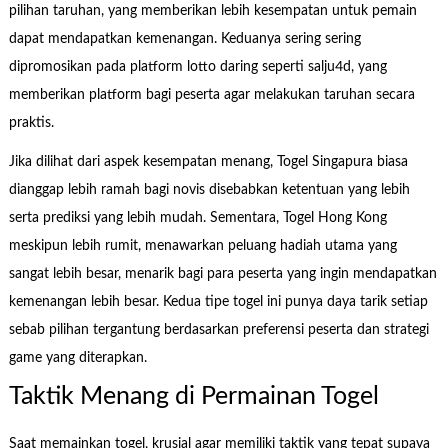
pilihan taruhan, yang memberikan lebih kesempatan untuk pemain
dapat mendapatkan kemenangan. Keduanya sering sering
dipromosikan pada platform lotto daring seperti salju4d, yang
memberikan platform bagi peserta agar melakukan taruhan secara
praktis.
Jika dilihat dari aspek kesempatan menang, Togel Singapura biasa
dianggap lebih ramah bagi novis disebabkan ketentuan yang lebih
serta prediksi yang lebih mudah. Sementara, Togel Hong Kong
meskipun lebih rumit, menawarkan peluang hadiah utama yang
sangat lebih besar, menarik bagi para peserta yang ingin mendapatkan
kemenangan lebih besar. Kedua tipe togel ini punya daya tarik setiap
sebab pilihan tergantung berdasarkan preferensi peserta dan strategi
game yang diterapkan.
Taktik Menang di Permainan Togel
Saat memainkan togel, krusial agar memiliki taktik yang tepat supaya